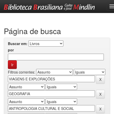
Skip
navigation
Página de busca
Buscar em:
por
Filtros correntes: