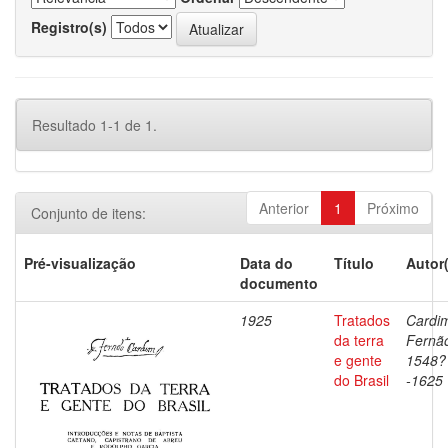
Registro(s)
Resultado 1-1 de 1.
Anterior
1
Próximo
Conjunto de itens:
Pré-visualização
Data do
Título
Autor
documento
1925
Tratados
Cardi
da terra
Fernã
e gente
1548?
do Brasil
-1625