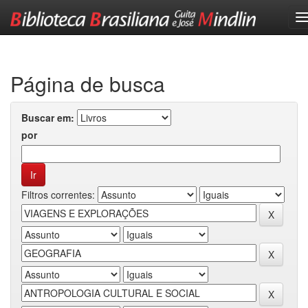
Skip
navigation
Página de busca
Buscar em:
por
Filtros correntes: