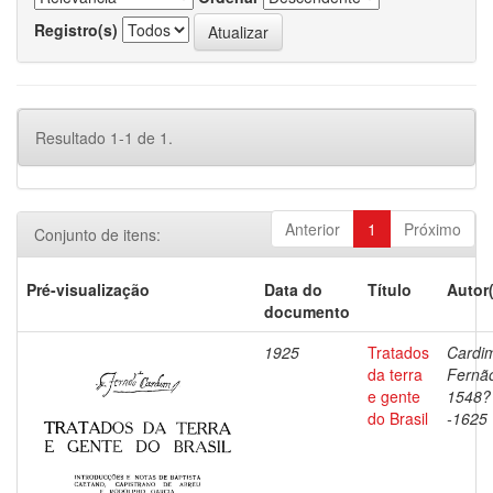
Registro(s)
Resultado 1-1 de 1.
Anterior
1
Próximo
Conjunto de itens:
Pré-visualização
Data do
Título
Autor
documento
1925
Tratados
Cardi
da terra
Fernã
e gente
1548?
do Brasil
-1625