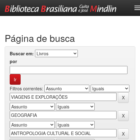
Skip
navigation
Página de busca
Buscar em:
por
Filtros correntes: