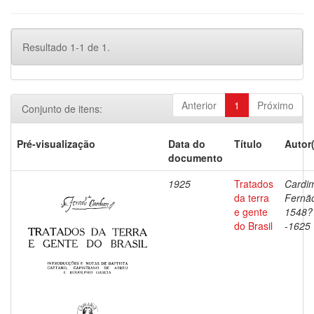
Resultado 1-1 de 1.
Anterior
1
Próximo
Conjunto de itens:
Pré-visualização
Data do
Título
Autor
documento
1925
Tratados
Cardi
da terra
Fernã
e gente
1548?
do Brasil
-1625