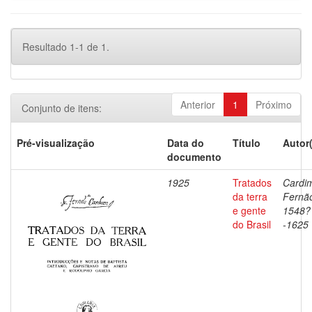
Resultado 1-1 de 1.
Anterior
1
Próximo
Conjunto de itens:
Pré-visualização
Data do
Título
Autor
documento
1925
Tratados
Cardi
da terra
Fernã
e gente
1548?
do Brasil
-1625