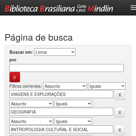
Skip
navigation
Página de busca
Buscar em:
por
Filtros correntes: