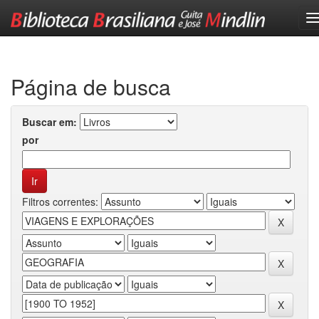
Skip
navigation
Página de busca
Buscar em:
por
Filtros correntes: