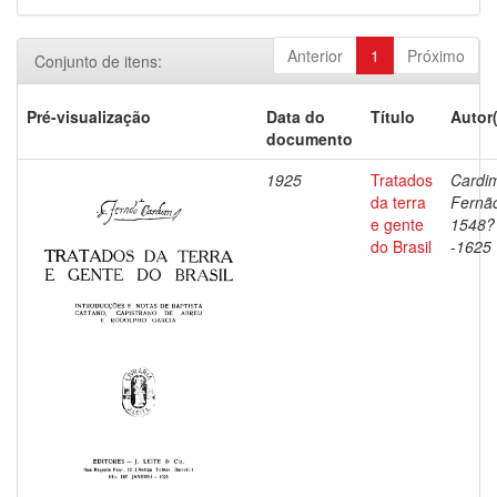
Anterior
1
Próximo
Conjunto de itens:
Pré-visualização
Data do
Título
Autor
documento
1925
Tratados
Cardi
da terra
Fernã
e gente
1548?
do Brasil
-1625