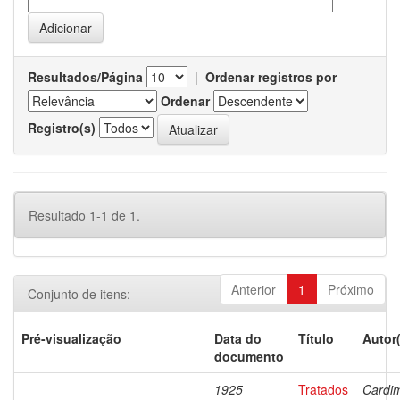
Resultados/Página
|
Ordenar registros por
Ordenar
Registro(s)
Resultado 1-1 de 1.
Anterior
1
Próximo
Conjunto de itens:
Pré-visualização
Data do
Título
Autor
documento
1925
Tratados
Cardi