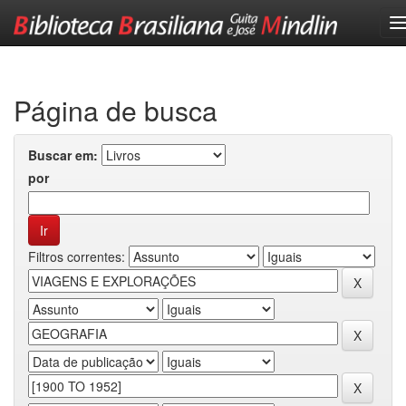
Skip
navigation
Página de busca
Buscar em:
por
Filtros correntes: