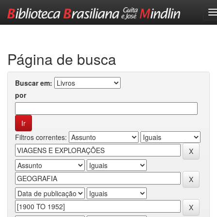
Skip
navigation
Página de busca
Buscar em:
por
Filtros correntes: