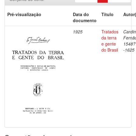
Pré-visualização
Data do
Título
Autor
documento
1925
Tratados
Cardi
da terra
Fernã
e gente
1548?
do Brasil
-1625