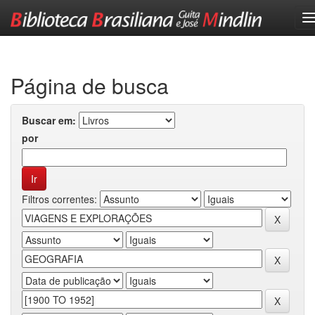
Skip
navigation
Página de busca
Buscar em:
por
Filtros correntes: