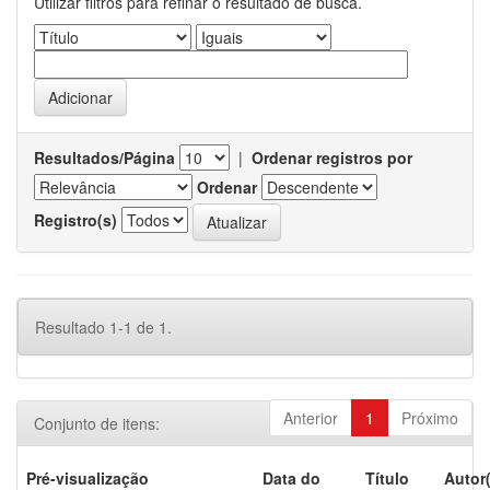
Utilizar filtros para refinar o resultado de busca.
Resultados/Página
|
Ordenar registros por
Ordenar
Registro(s)
Resultado 1-1 de 1.
Anterior
1
Próximo
Conjunto de itens:
Pré-visualização
Data do
Título
Autor