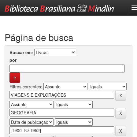
Skip
navigation
Página de busca
Buscar em:
por
Filtros correntes: