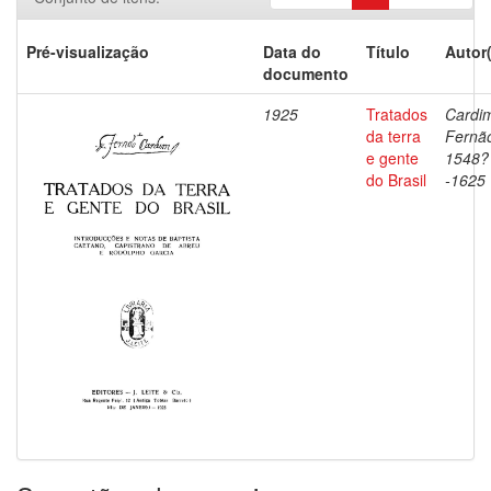
Pré-visualização
Data do
Título
Autor
documento
1925
Tratados
Cardi
da terra
Fernã
e gente
1548?
do Brasil
-1625