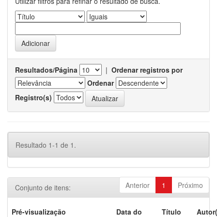
Utilizar filtros para refinar o resultado de busca.
Resultados/Página
|
Ordenar registros por
Ordenar
Registro(s)
Resultado 1-1 de 1.
Anterior
1
Próximo
Conjunto de itens:
Pré-visualização
Data do
Título
Autor