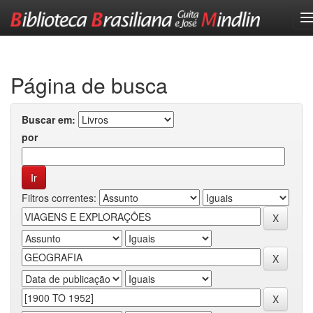
Skip
navigation
Página de busca
Buscar em:
por
Filtros correntes: