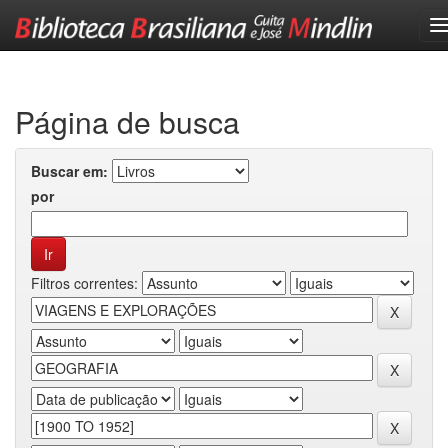
Skip
navigation
Página de busca
Buscar em:
por
Filtros correntes: