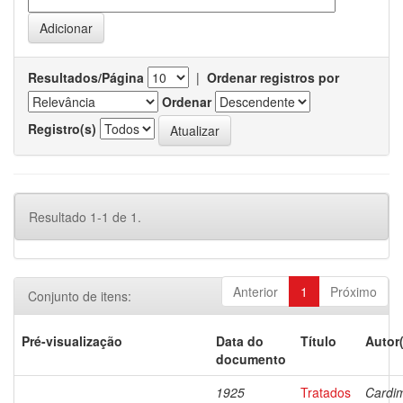
Resultados/Página
|
Ordenar registros por
Ordenar
Registro(s)
Resultado 1-1 de 1.
Anterior
1
Próximo
Conjunto de itens:
Pré-visualização
Data do
Título
Autor
documento
1925
Tratados
Cardi