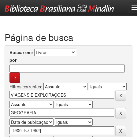
Skip
navigation
Página de busca
Buscar em:
por
Filtros correntes: