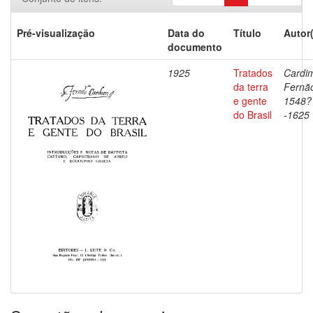
Pré-visualização
Data do
Título
Autor
documento
1925
Tratados
Cardi
da terra
Fernã
e gente
1548?
do Brasil
-1625