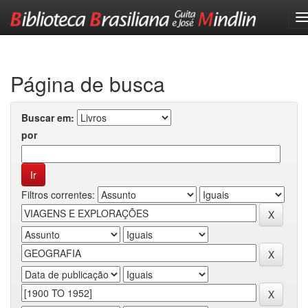
Skip
navigation
Página de busca
Buscar em:
por
Filtros correntes: