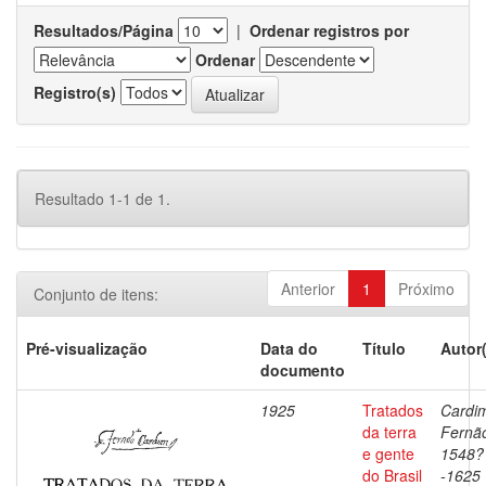
Resultados/Página
|
Ordenar registros por
Ordenar
Registro(s)
Resultado 1-1 de 1.
Anterior
1
Próximo
Conjunto de itens:
Pré-visualização
Data do
Título
Autor
documento
1925
Tratados
Cardi
da terra
Fernã
e gente
1548?
do Brasil
-1625