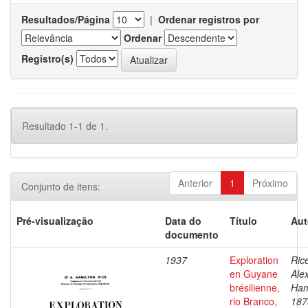
Resultados/Página
|
Ordenar registros por
Ordenar
Registro(s)
Resultado 1-1 de 1.
Anterior
1
Próximo
Conjunto de itens:
Pré-visualização
Data do
Título
Aut
documento
1937
Exploration
Ric
en Guyane
Ale
brésilienne,
Ham
rio Branco,
187