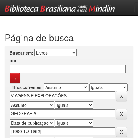
Skip
navigation
Página de busca
Buscar em:
por
Filtros correntes: