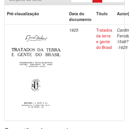
Pré-visualização
Data do
Título
Autor
documento
1925
Tratados
Cardi
da terra
Fernã
e gente
1548?
do Brasil
-1625