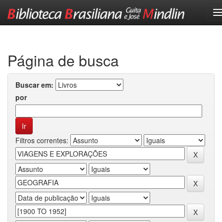
Skip
navigation
Página de busca
Buscar em:
por
Filtros correntes: