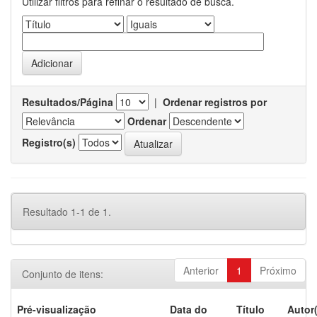
Utilizar filtros para refinar o resultado de busca.
Resultados/Página
|
Ordenar registros por
Ordenar
Registro(s)
Resultado 1-1 de 1.
Anterior
1
Próximo
Conjunto de itens:
Pré-visualização
Data do
Título
Autor