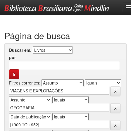
Skip
navigation
Página de busca
Buscar em:
por
Filtros correntes: