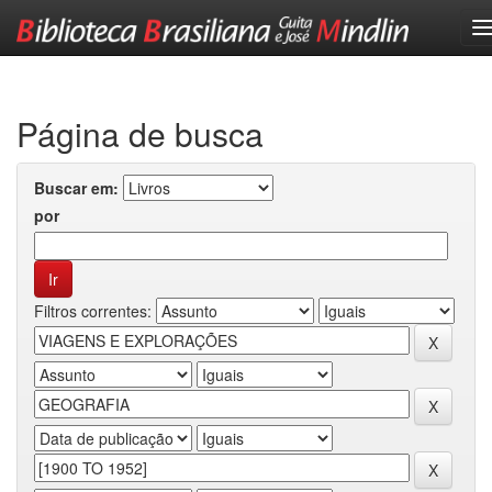
Skip
navigation
Página de busca
Buscar em:
por
Filtros correntes: