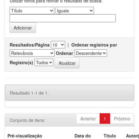
Utilizar filtros para refinar o resultado de busca.
Resultados/Página
|
Ordenar registros por
Ordenar
Registro(s)
Resultado 1-1 de 1.
Anterior
1
Próximo
Conjunto de itens:
Pré-visualização
Data do
Título
Autor