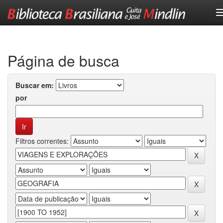
Skip
navigation
Página de busca
Buscar em:
por
Filtros correntes: