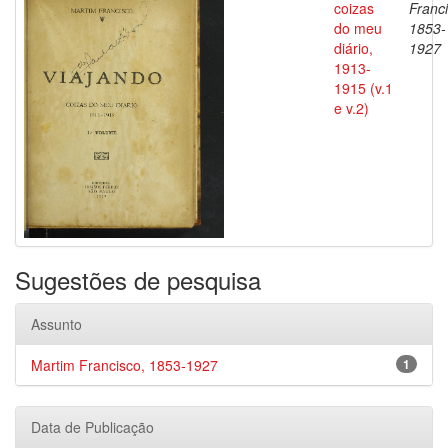
coizas
Franci
do meu
1853-
diário,
1927
1913-
1915 (v.1
e v.2)
Sugestões de pesquisa
Assunto
Martim Francisco, 1853-1927
1
Data de Publicação