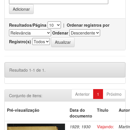
Resultados/Página
|
Ordenar registros por
Ordenar
Registro(s)
Resultado 1-1 de 1.
Anterior
1
Próximo
Conjunto de itens:
Pré-visualização
Data do
Título
Autor
documento
1929; 1930
Viajando:
Marti