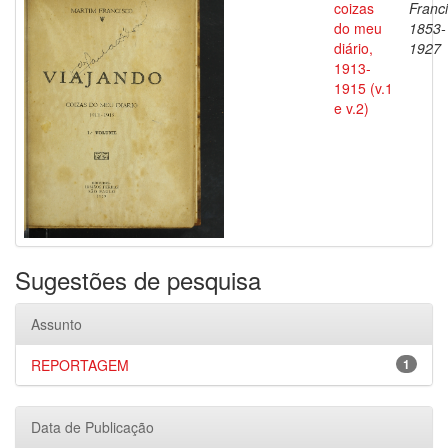
coizas
Franci
do meu
1853-
diário,
1927
1913-
1915 (v.1
e v.2)
Sugestões de pesquisa
Assunto
REPORTAGEM
1
Data de Publicação