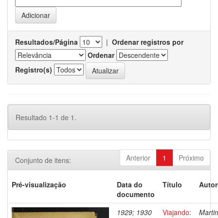
Resultados/Página
|
Ordenar registros por
Ordenar
Registro(s)
Resultado 1-1 de 1.
Anterior
1
Próximo
Conjunto de itens:
Pré-visualização
Data do
Título
Autor
documento
1929; 1930
Viajando:
Marti