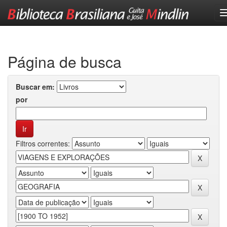
Skip
navigation
Página de busca
Buscar em:
por
Filtros correntes: