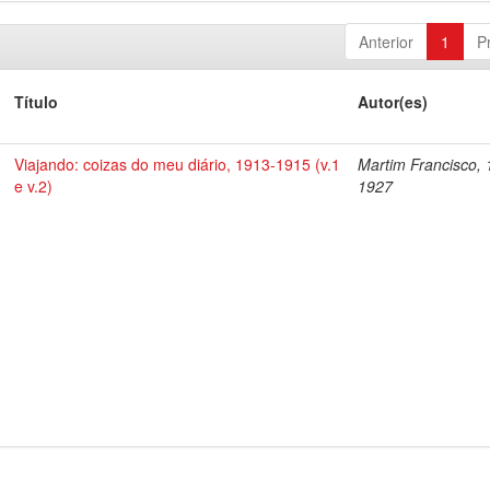
Anterior
1
P
Título
Autor(es)
Viajando: coizas do meu diário, 1913-1915 (v.1
Martim Francisco, 
e v.2)
1927