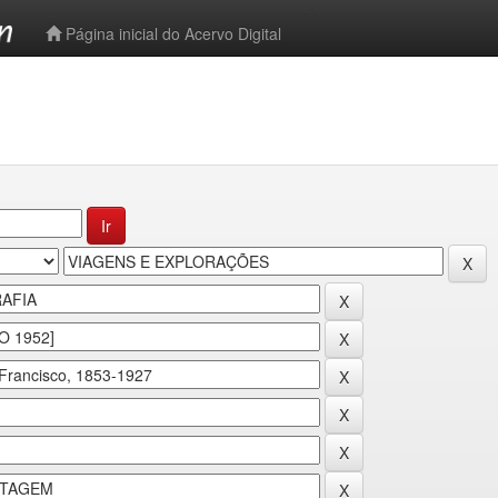
-->
Página inicial do Acervo Digital