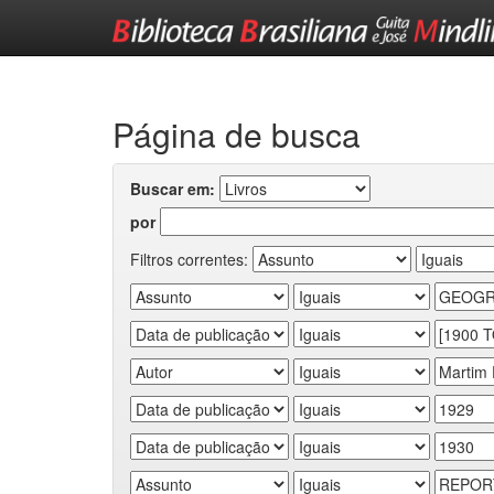
Skip
navigation
Página de busca
Buscar em:
por
Filtros correntes: