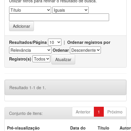
Utilizar filtros para refinar o resultado de busca.
Resultados/Página
|
Ordenar registros por
Ordenar
Registro(s)
Resultado 1-1 de 1.
Anterior
1
Próximo
Conjunto de itens:
Pré-visualização
Data do
Título
Autor