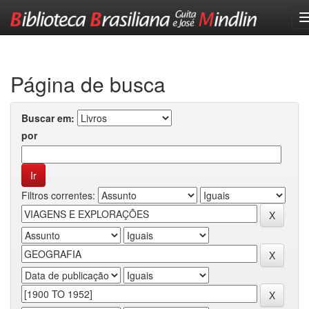
Skip
navigation
Página de busca
Buscar em:
por
Filtros correntes: