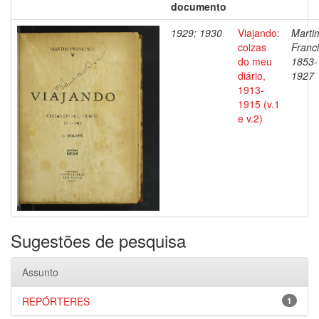
documento
1929; 1930
Viajando:
Marti
coizas
Franci
do meu
1853-
diário,
1927
1913-
1915 (v.1
e v.2)
Sugestões de pesquisa
Assunto
REPÓRTERES
1