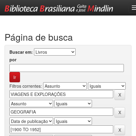
Skip
navigation
Página de busca
Buscar em:
por
Filtros correntes: