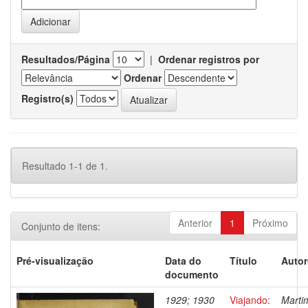
Resultados/Página
|
Ordenar registros por
Ordenar
Registro(s)
Resultado 1-1 de 1.
Anterior
1
Próximo
Conjunto de itens:
Pré-visualização
Data do
Título
Autor
documento
1929; 1930
Viajando:
Marti