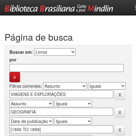
Skip
navigation
Página de busca
Buscar em:
por
Filtros correntes: