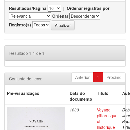
Resultados/Página
|
Ordenar registros por
Ordenar
Registro(s)
Resultado 1-1 de 1.
Anterior
1
Próximo
Conjunto de itens:
Pré-visualização
Data do
Título
Aut
documento
1839
Voyage
Debr
pittoresque
Jea
et
Bapt
historique
176