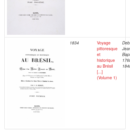
1834
Voyage
Debr
pittoresque
Jea
et
Bapt
historique
176
au Brésil
184
[...]
(Volume 1)