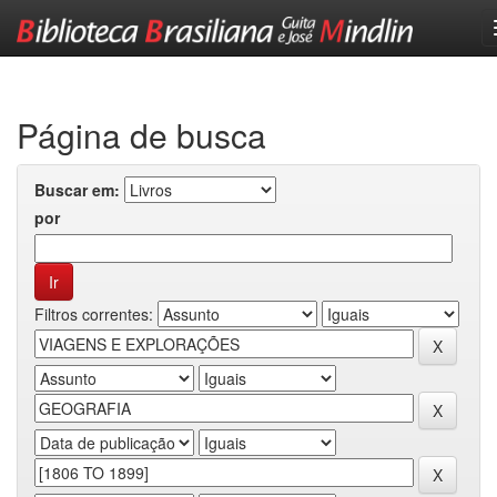
Skip
navigation
Página de busca
Buscar em:
por
Filtros correntes: