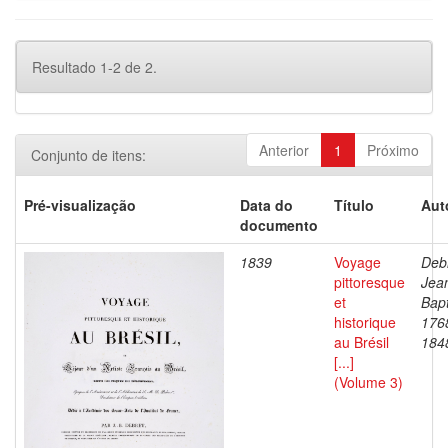
Resultado 1-2 de 2.
Anterior
1
Próximo
Conjunto de itens:
Pré-visualização
Data do
Título
Aut
documento
1839
Voyage
Debr
pittoresque
Jea
et
Bapt
historique
176
au Brésil
184
[...]
(Volume 3)