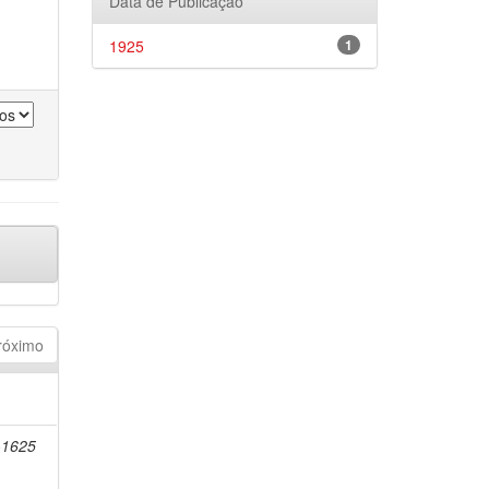
Data de Publicação
1925
1
róximo
-1625