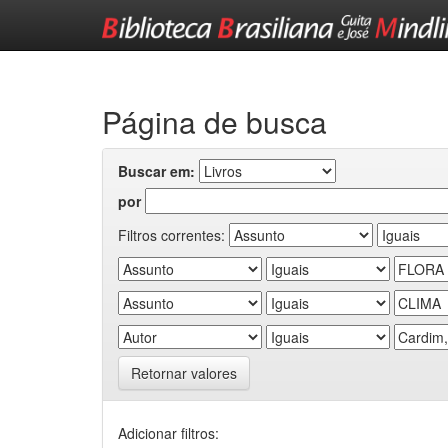
Skip
navigation
Página de busca
Buscar em:
por
Filtros correntes:
Retornar valores
Adicionar filtros: