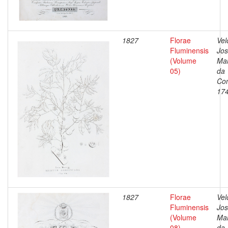
1827
Florae
Vel
Fluminensis
Jo
(Volume
Ma
05)
da
Con
17
1827
Florae
Vel
Fluminensis
Jo
(Volume
Ma
08)
da