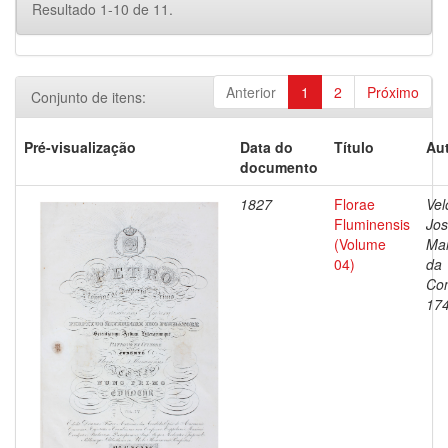
Resultado 1-10 de 11.
Anterior
1
2
Próximo
Conjunto de itens:
Pré-visualização
Data do
Título
Aut
documento
1827
Florae
Vel
Fluminensis
Jo
(Volume
Ma
04)
da
Con
17