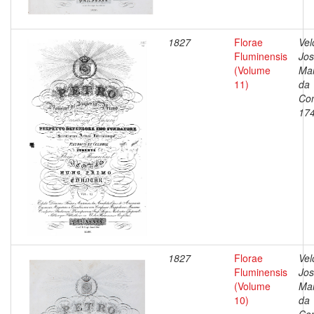
1827
Florae
Vel
Fluminensis
Jo
(Volume
Ma
11)
da
Con
17
1827
Florae
Vel
Fluminensis
Jo
(Volume
Ma
10)
da