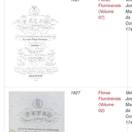
Fluminensis
Jo
(Volume
Ma
07)
da
Con
17
1827
Florae
Vel
Fluminensis
Jo
(Volume
Ma
02)
da
Con
17