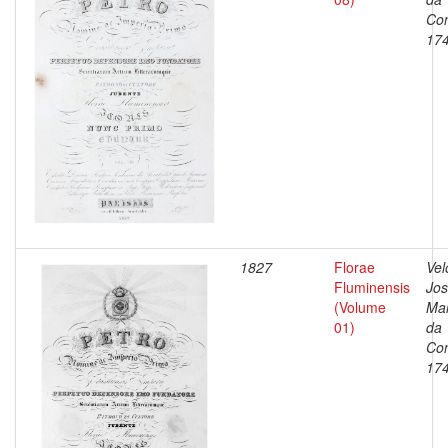
Con
17
1827
Florae
Vel
Fluminensis
Jo
(Volume
Ma
01)
da
Con
17