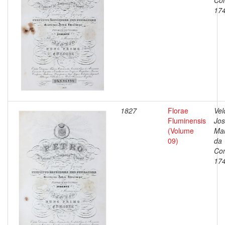
Con
17
1827
Florae
Vel
Fluminensis
Jo
(Volume
Ma
09)
da
Con
17