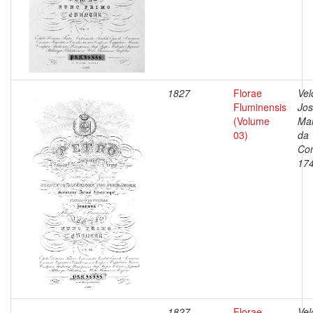
1827
Florae
Vel
Fluminensis
Jo
(Volume
Ma
03)
da
Con
17
1827
Florae
Vel