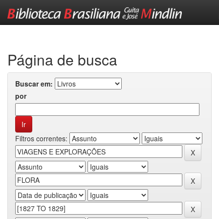
Skip
navigation
Página de busca
Buscar em:
por
Filtros correntes: