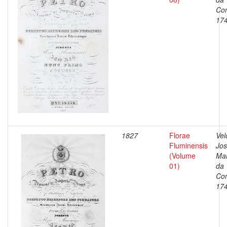
Con
17
1827
Florae
Vel
Fluminensis
Jo
(Volume
Ma
01)
da
Con
17