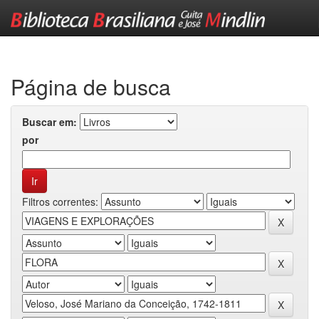
Skip
navigation
Página de busca
Buscar em:
por
Filtros correntes: