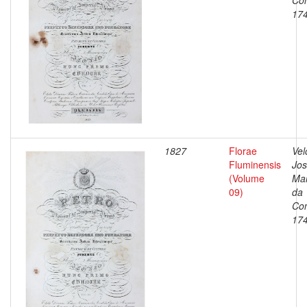
Con
17
1827
Florae
Vel
Fluminensis
Jo
(Volume
Ma
09)
da
Con
17