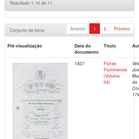
Resultado 1-10 de 11.
Anterior
1
2
Próximo
Conjunto de itens:
Pré-visualização
Data do
Título
Aut
documento
1827
Florae
Vel
Fluminensis
Jo
(Volume
Ma
04)
da
Con
17