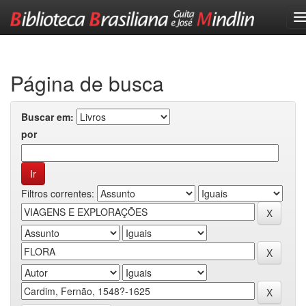
Skip
navigation
Página de busca
Buscar em:
por
Filtros correntes: