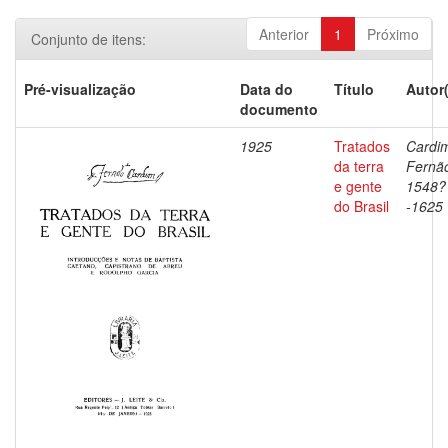
Anterior
1
Próximo
Conjunto de itens:
Pré-visualização
Data do
Título
Autor
documento
1925
Tratados
Cardi
da terra
Fernã
e gente
1548?
do Brasil
-1625