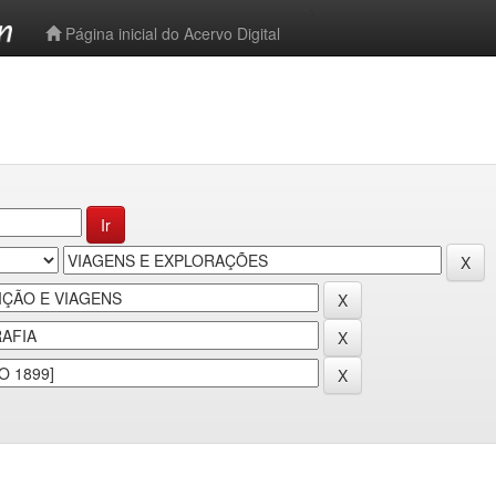
-->
Página inicial do Acervo Digital