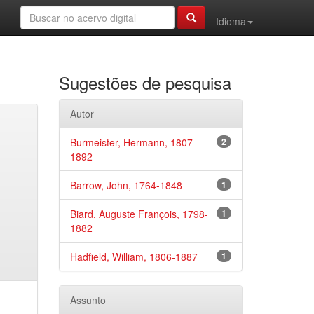
Idioma
Sugestões de pesquisa
Autor
Burmeister, Hermann, 1807-
2
1892
Barrow, John, 1764-1848
1
Biard, Auguste François, 1798-
1
1882
Hadfield, William, 1806-1887
1
Assunto