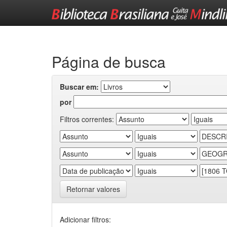
Skip
navigation
Página de busca
Buscar em:
por
Filtros correntes:
Retornar valores
Adicionar filtros: