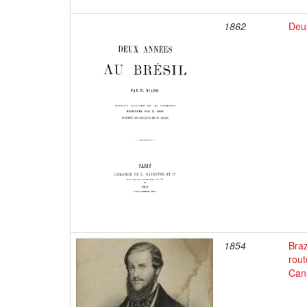
1862
Deu
1854
Braz
rout
Cana