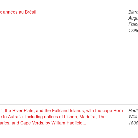
x années au Brésil
Biar
Augu
Fran
1798
il, the River Plate, and the Falkland Islands; with the cape Horn
Hadf
e to Autralia. Including notices of Lisbon, Madeira, The
Willi
ries, and Cape Verds, by William Hadfield...
1806