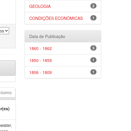
GEOLOGIA
2
CONDIÇÕES ECONÔMICAS
1
Data de Publicação
1860 - 1862
3
1850 - 1859
1
1806 - 1809
1
róximo
r(es)
eister,