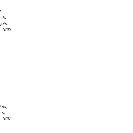
d,
ste
çois,
-1882
ield,
am,
-1887