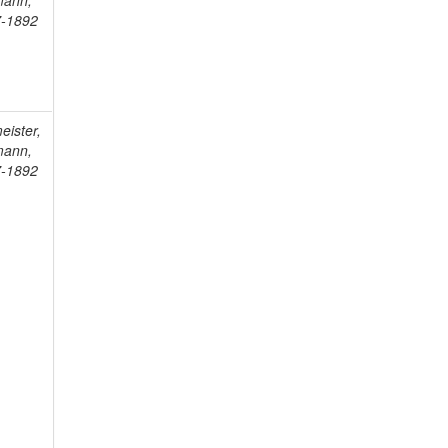
mann,
-1892
eister,
mann,
-1892