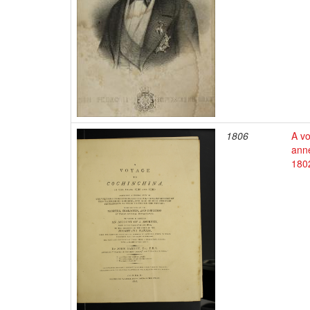
1806
A vo
ann
1802