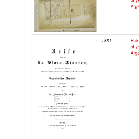
phys
Arge
1861
Reis
phys
Arge