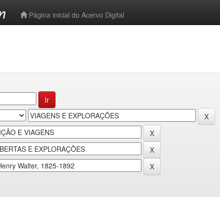
-->
Página inicial do Acervo Digital