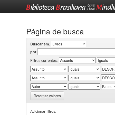
Skip
navigation
Página de busca
Buscar em:
por
Filtros correntes:
Retornar valores
Adicionar filtros: