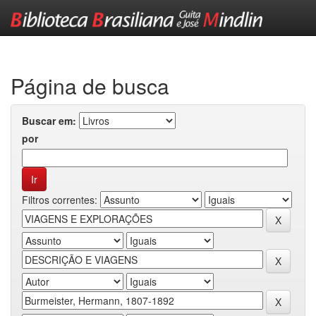
Skip
navigation
Página de busca
Buscar em:
por
Filtros correntes: