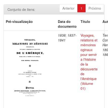
Anterior
1
Próximo
Conjunto de itens:
Pré-visualização
Data do
Título
Aut
documento
1838; 1837-
Voyages,
Ter
1841
relations et
Co
mémoires
Hen
oginaux
180
pour servir
18
a l'histoire
de la
découverte
de
l'Amérique
(Volume
01)