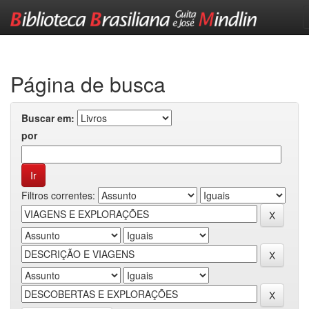
Skip
navigation
Página de busca
Buscar em:
por
Filtros correntes: