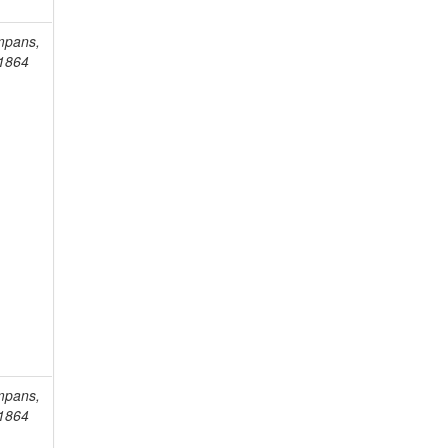
mpans,
-1864
mpans,
-1864