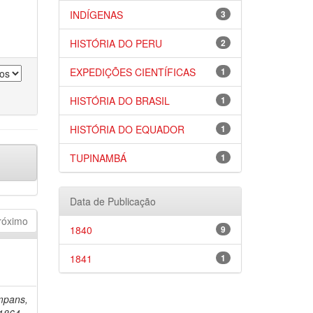
INDÍGENAS
3
HISTÓRIA DO PERU
2
EXPEDIÇÕES CIENTÍFICAS
1
HISTÓRIA DO BRASIL
1
HISTÓRIA DO EQUADOR
1
TUPINAMBÁ
1
Data de Publicação
róximo
1840
9
1841
1
mpans,