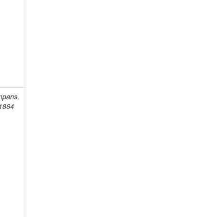
mpans,
-1864