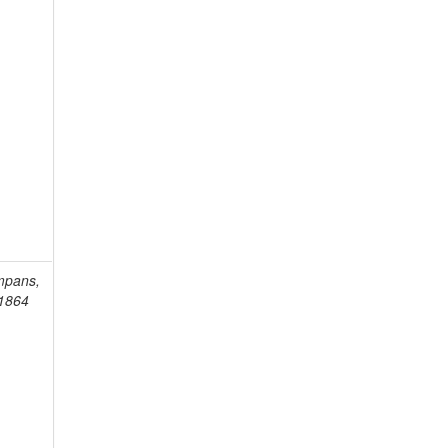
mpans,
-1864