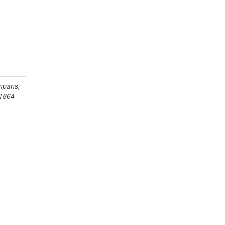
mpans,
-1864