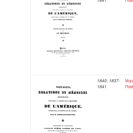
1841
l'hi
1840; 1837-
Voya
1841
l'hi