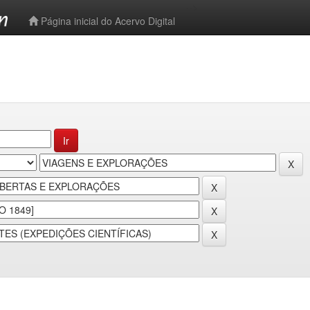
-->
Página inicial do Acervo Digital