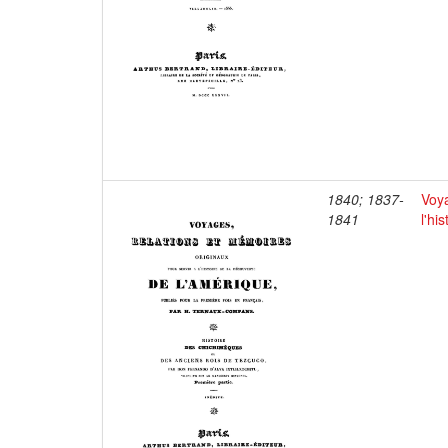
1840; 1837-
Voya
1841
l'hi