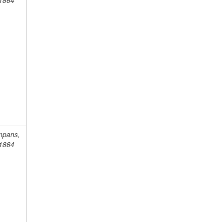
-1864
mpans,
-1864