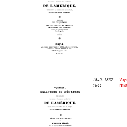
1840; 1837-
Voya
1841
l'hi