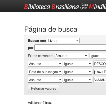
Skip
navigation
Página de busca
Buscar em:
por
Filtros correntes:
Retornar valores
Adicionar filtros: