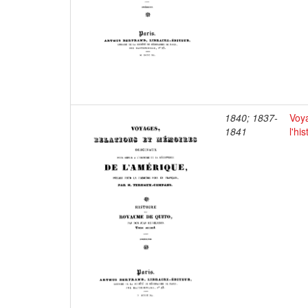
1840; 1837-
Voya
1841
l'hi