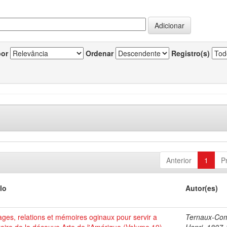
por
Ordenar
Registro(s)
Anterior
1
P
lo
Autor(es)
ges, relations et mémoires oginaux pour servir a
Ternaux-Co