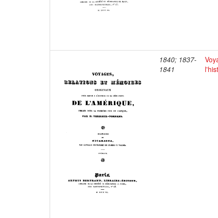
1840; 1837-
Voya
1841
l'hi