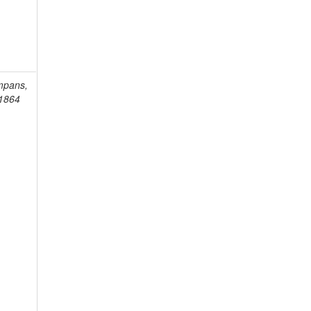
mpans,
-1864