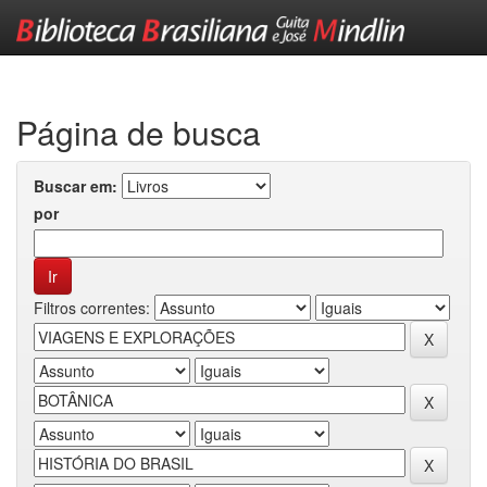
Skip
navigation
Página de busca
Buscar em:
por
Filtros correntes: