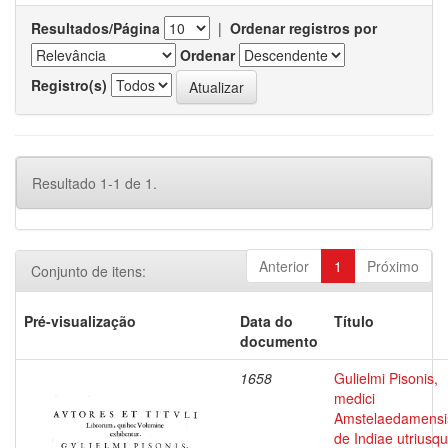
Resultados/Página
|
Ordenar registros por
Ordenar
Registro(s)
Resultado 1-1 de 1.
Anterior
1
Próximo
Conjunto de itens:
Pré-visualização
Data do
Título
documento
1658
Gulielmi Pisonis,
medici
Amstelaedamensi
de Indiae utriusq