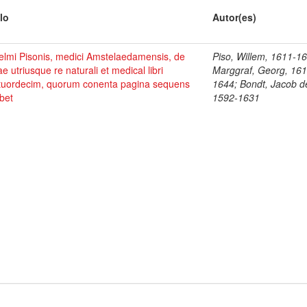
lo
Autor(es)
elmi Pisonis, medici Amstelaedamensis, de
Piso, Willem, 1611-1
ae utriusque re naturali et medical libri
Marggraf, Georg, 161
tuordecim, quorum conenta pagina sequens
1644; Bondt, Jacob d
bet
1592-1631