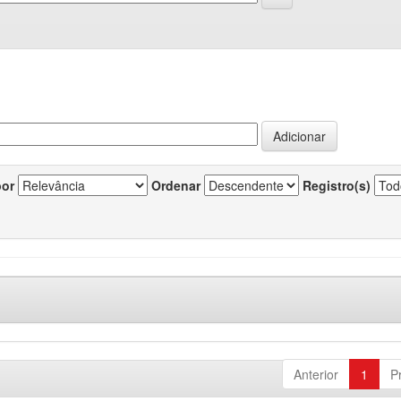
por
Ordenar
Registro(s)
Anterior
1
P