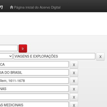
-->
Página inicial do Acervo Digital