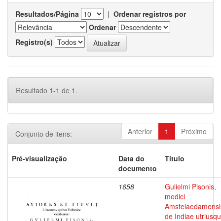
Resultados/Página
|
Ordenar registros por
Ordenar
Registro(s)
Resultado 1-1 de 1.
Anterior
1
Próximo
Conjunto de itens:
Pré-visualização
Data do
Título
documento
1658
Gulielmi Pisonis,
medici
Amstelaedamensi
de Indiae utriusq