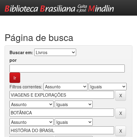
Skip
navigation
Página de busca
Buscar em:
por
Filtros correntes: