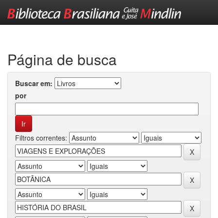
Skip
navigation
Página de busca
Buscar em:
por
Filtros correntes: