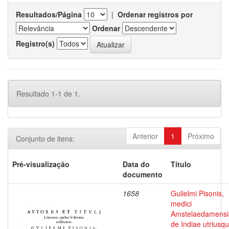
Resultados/Página
|
Ordenar registros por
Ordenar
Registro(s)
Resultado 1-1 de 1.
Anterior
1
Próximo
Conjunto de itens:
Pré-visualização
Data do
Título
documento
1658
Gulielmi Pisonis,
medici
Amstelaedamensi
de Indiae utriusq