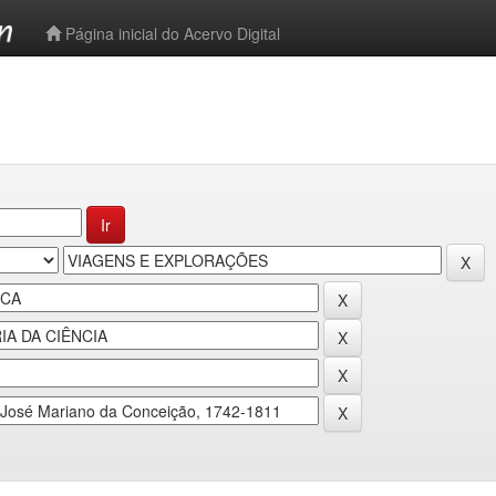
-->
Página inicial do Acervo Digital