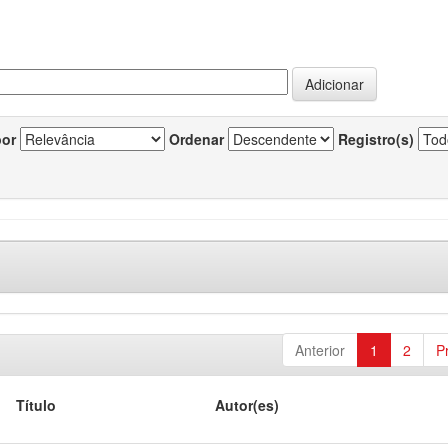
por
Ordenar
Registro(s)
Anterior
1
2
P
Título
Autor(es)