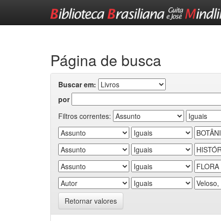
Skip
navigation
Página de busca
Buscar em:
por
Filtros correntes:
Retornar valores