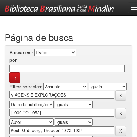
Skip
navigation
Página de busca
Buscar em:
por
Filtros correntes: