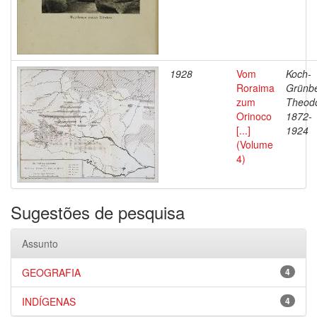
1928
Vom
Koch-
Roraima
Grünbe
zum
Theodo
Orinoco
1872-
[...]
1924
(Volume
4)
Sugestões de pesquisa
Assunto
GEOGRAFIA
4
INDÍGENAS
4