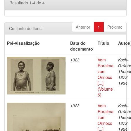
Resultado 1-4 de 4.
Anterior
1
Próximo
Conjunto de itens:
Pré-visualização
Data do
Título
Autor(
documento
1923
Vom
Koch-
Roraima
Grünbe
zum
Theodo
Orinoco
1872-
[...]
1924
(Volume
5)
1923
Vom
Koch-
Roraima
Grünbe
zum
Theodo
Orinoco
1872-
[...]
1924