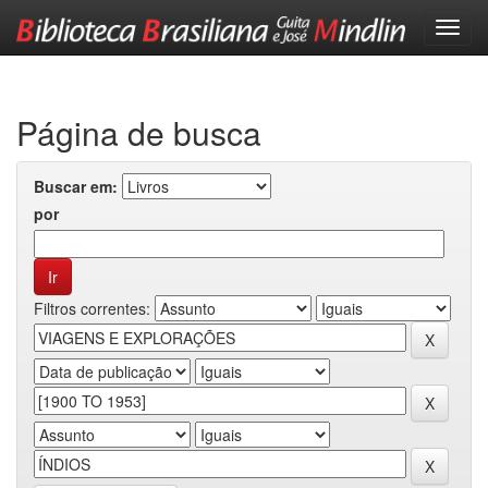
Skip
navigation
Página de busca
Buscar em:
por
Filtros correntes: