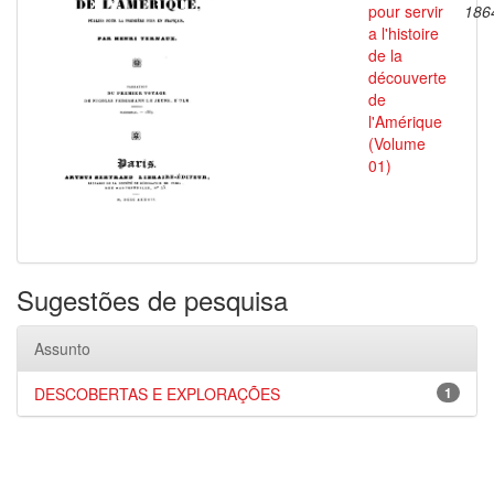
pour servir
186
a l'histoire
de la
découverte
de
l'Amérique
(Volume
01)
Sugestões de pesquisa
Assunto
DESCOBERTAS E EXPLORAÇÕES
1