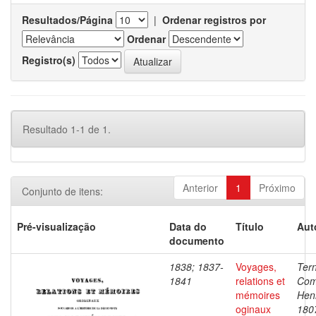
Resultados/Página
|
Ordenar registros por
Ordenar
Registro(s)
Resultado 1-1 de 1.
Anterior
1
Próximo
Conjunto de itens:
Pré-visualização
Data do
Título
Aut
documento
1838; 1837-
Voyages,
Ter
1841
relations et
Com
mémoires
Henr
oginaux
180