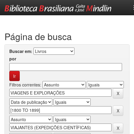
Skip
navigation
Página de busca
Buscar em:
por
Filtros correntes: