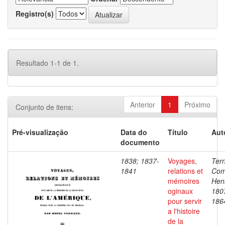
Registro(s)
Resultado 1-1 de 1.
Anterior
1
Próximo
Conjunto de itens:
Pré-visualização
Data do
Título
Aut
documento
1838; 1837-
Voyages,
Ter
1841
relations et
Com
mémoires
Henr
oginaux
180
pour servir
186
a l'histoire
de la