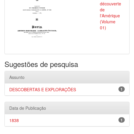
découverte
de
l'Amérique
(Volume
01)
Sugestões de pesquisa
Assunto
DESCOBERTAS E EXPLORAÇÕES
1
Data de Publicação
1838
1