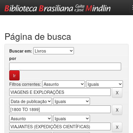
Skip
navigation
Página de busca
Buscar em:
por
Filtros correntes: