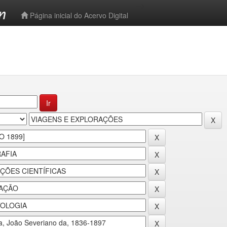
-->
Página inicial do Acervo Digital