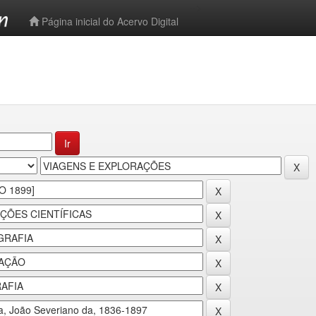
-->
Página inicial do Acervo Digital