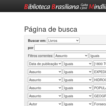
Skip
navigation
Página de busca
Buscar em:
por
Filtros correntes: