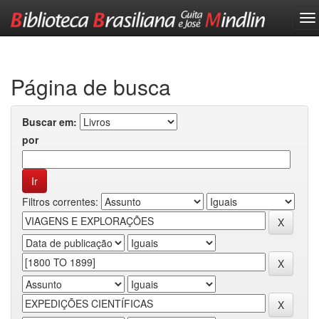
Skip
navigation
Página de busca
Buscar em:
por
Filtros correntes: