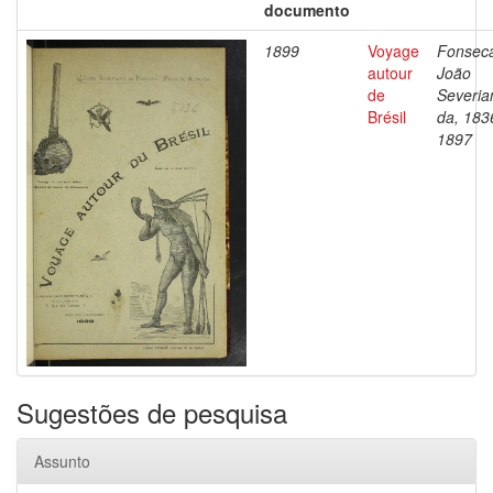
documento
1899
Voyage
Fonsec
autour
João
de
Severia
Brésil
da, 183
1897
Sugestões de pesquisa
Assunto