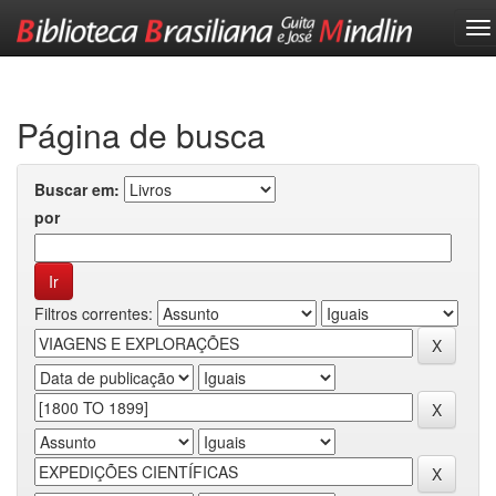
Skip
navigation
Página de busca
Buscar em:
por
Filtros correntes: