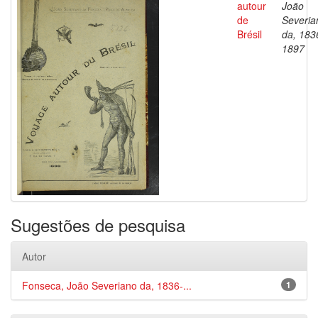
autour
João
de
Severia
Brésil
da, 183
1897
Sugestões de pesquisa
Autor
Fonseca, João Severiano da, 1836-...
1