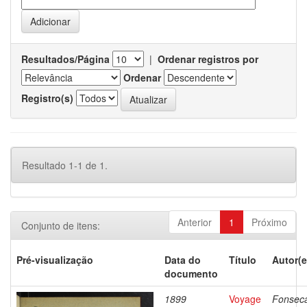
Resultados/Página
|
Ordenar registros por
Ordenar
Registro(s)
Resultado 1-1 de 1.
Anterior
1
Próximo
Conjunto de itens:
Pré-visualização
Data do
Título
Autor(e
documento
1899
Voyage
Fonsec