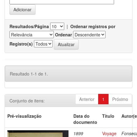
Resultados/Página
|
Ordenar registros por
Ordenar
Registro(s)
Resultado 1-1 de 1.
Anterior
1
Próximo
Conjunto de itens:
Pré-visualização
Data do
Título
Autor(e
documento
1899
Voyage
Fonsec