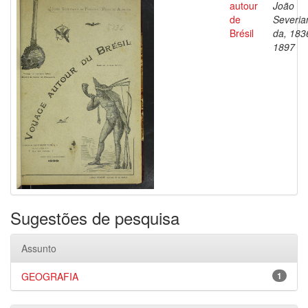
autour
João
de
Severia
Brésil
da, 183
1897
Sugestões de pesquisa
Assunto
GEOGRAFIA
1