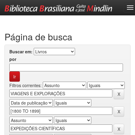
Skip
navigation
Página de busca
Buscar em:
por
Filtros correntes: