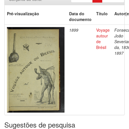
Pré-visualização
Data do
Título
Autor(e
documento
1899
Voyage
Fonsec
autour
João
de
Severia
Brésil
da, 183
1897
Sugestões de pesquisa