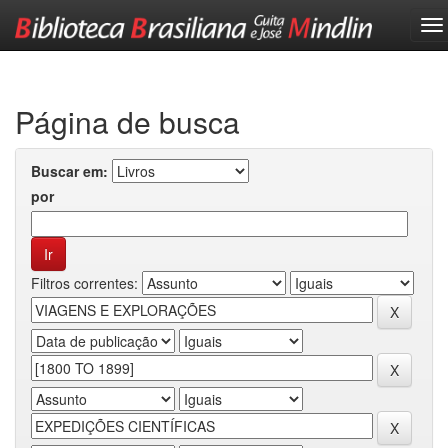
Skip
navigation
Página de busca
Buscar em:
por
Filtros correntes: