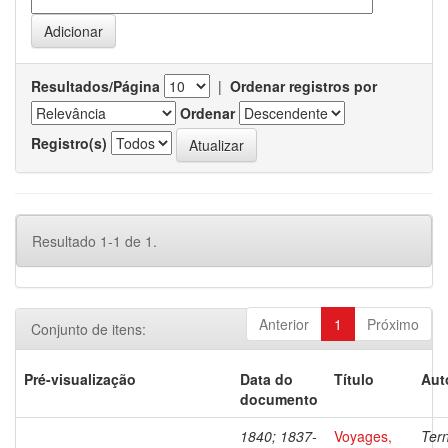
Resultados/Página
|
Ordenar registros por
Ordenar
Registro(s)
Resultado 1-1 de 1.
Anterior
1
Próximo
Conjunto de itens:
Pré-visualização
Data do
Título
Aut
documento
1840; 1837-
Voyages,
Ter