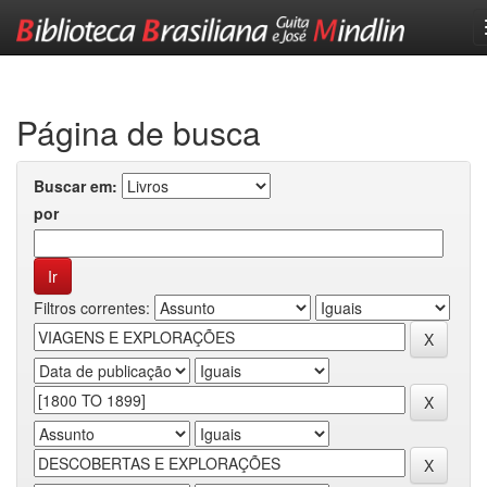
Skip
navigation
Página de busca
Buscar em:
por
Filtros correntes: