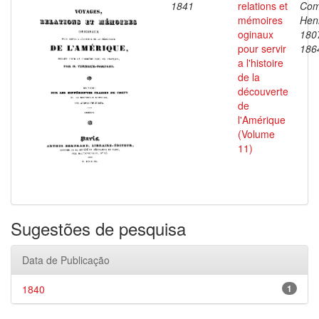
1841
relations et
Com
mémoires
Henr
oginaux
180
pour servir
186
a l'histoire
de la
découverte
de
l'Amérique
(Volume
11)
Sugestões de pesquisa
Data de Publicação
1840
1