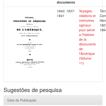
documento
1840; 1837-
Voyages,
Ter
1841
relations et
Com
mémoires
Henr
oginaux
180
pour servir
186
a l'histoire
de la
découverte
de
l'Amérique
(Volume
11)
Sugestões de pesquisa
Data de Publicação