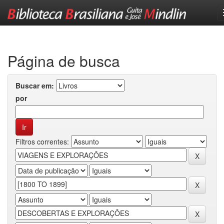
Skip
navigation
Página de busca
Buscar em:
por
Filtros correntes: